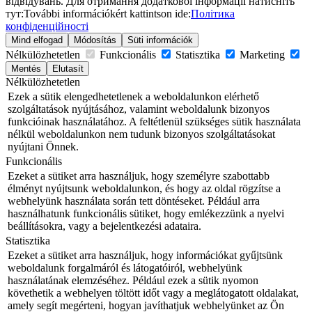
відвідувань. Для отримання додаткової інформації натисніть
тут:
További információkért kattintson ide:
Політика
конфіденційності
Mind elfogad
Módosítás
Süti információk
Nélkülözhetetlen
Funkcionális
Statisztika
Marketing
Mentés
Elutasít
Nélkülözhetetlen
Ezek a sütik elengedhetetlenek a weboldalunkon elérhető
szolgáltatások nyújtásához, valamint weboldalunk bizonyos
funkcióinak használatához. A feltétlenül szükséges sütik használata
nélkül weboldalunkon nem tudunk bizonyos szolgáltatásokat
nyújtani Önnek.
Funkcionális
Ezeket a sütiket arra használjuk, hogy személyre szabottabb
élményt nyújtsunk weboldalunkon, és hogy az oldal rögzítse a
webhelyünk használata során tett döntéseket. Például arra
használhatunk funkcionális sütiket, hogy emlékezzünk a nyelvi
beállításokra, vagy a bejelentkezési adataira.
Statisztika
Ezeket a sütiket arra használjuk, hogy információkat gyűjtsünk
weboldalunk forgalmáról és látogatóiról, webhelyünk
használatának elemzéséhez. Például ezek a sütik nyomon
követhetik a webhelyen töltött időt vagy a meglátogatott oldalakat,
amely segít megérteni, hogyan javíthatjuk webhelyünket az Ön