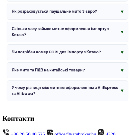
Як розраховується паушальне мито 3 євро?
Скільки часу займає митне оформлення імпорту з
Китаю?
Чи потрібен номер EORI для імпорту з Китаю?
Яке мито та ПДВ на китайські товари?
У чому різниця між митним оформленням з AliExpress
та Alibaba?
Контакти
+36 20 50 40 525
office@vambroker.hu
4320