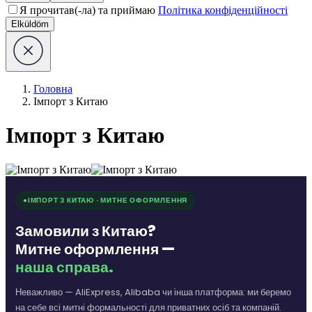
Я прочитав(-ла) та приймаю
Політика конфіденційності
Elküldöm
Головна
Імпорт з Китаю
Імпорт з Китаю
ІМПОРТ З КИТАЮ · МИТНЕ ОФОРМЛЕННЯ
Замовили з Китаю?
Митне оформлення —
наша справа.
Неважливо — AliExpress, Alibaba чи інша платформа: ми беремо
на себе всі митні формальності для приватних осіб та компаній.