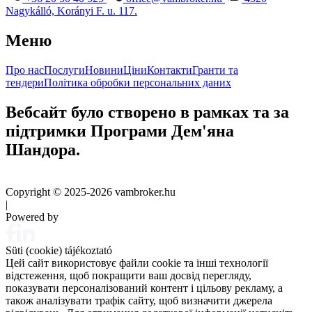
Nagykálló, Korányi F. u. 117.
Меню
Про нас
Послуги
Новини
Ціни
Контакти
Гранти та
тендери
Політика обробки персональних даних
Вебсайт було створено в рамках та за
підтримки Програми Дем'яна
Шандора.
Copyright © 2025-2026 vambroker.hu
|
Powered by
Süti (cookie) tájékoztató
Цей сайт використовує файли cookie та інші технології
відстеження, щоб покращити ваш досвід перегляду,
показувати персоналізований контент і цільову рекламу, а
також аналізувати трафік сайту, щоб визначити джерела