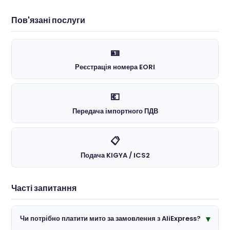
Пов'язані послуги
🪪
Реєстрація номера EORI
💶
Передача імпортного ПДВ
📋
Подача KIGYA / ICS2
Часті запитання
Чи потрібно платити мито за замовлення з AliExpress?