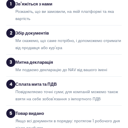
1
Зв'яжіться з нами
Розкажіть, що ви замовили, на якій платформі та яка
вартість
2
Збір документів
Ми скажемо, що саме потрібно, і допоможемо отримати
від продавця або кур'єра
3
Митна декларація
Ми подаємо декларацію до NAV від вашого імені
4
Сплата мита та ПДВ
Повідомляємо точні суми; для компаній можемо також
взяти на себе зобов'язання з імпортного ПДВ
5
Товар видано
Якщо всі документи в порядку: протягом 1 робочого дня
після прибуття