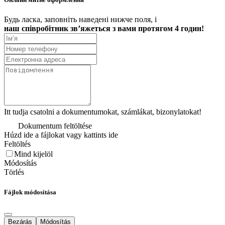
Будь ласка, заповніть наведені нижче поля, і
наш співробітник зв’яжеться з вами протягом 4 годин!
Itt tudja csatolni a dokumentumokat, számlákat, bizonylatokat!
Dokumentum feltöltése
Húzd ide a fájlokat vagy kattints ide
Feltöltés
Mind kijelöl
Módosítás
Törlés
Fájlok módosítása
Bezárás
Módosítás