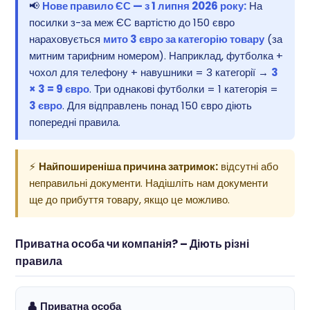
📢
Нове правило ЄС — з 1 липня 2026 року:
На
посилки з-за меж ЄС вартістю до 150 євро
нараховується
мито 3 євро за категорію товару
(за
митним тарифним номером). Наприклад, футболка +
чохол для телефону + навушники = 3 категорії →
3
× 3 = 9 євро
. Три однакові футболки = 1 категорія =
3 євро
. Для відправлень понад 150 євро діють
попередні правила.
⚡
Найпоширеніша причина затримок:
відсутні або
неправильні документи. Надішліть нам документи
ще до прибуття товару, якщо це можливо.
Приватна особа чи компанія? – Діють різні
правила
👤 Приватна особа